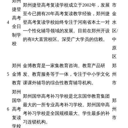
郑州
郑州捷登高考复读学校成立于2002年，发展
市
捷登
至今已拥有20年高考复读教学经验，郑州捷
金
高考
4
登高考复读学校始终专注于河南省本土一对
水
全日
一个性化辅导领域的发展。目前在郑州开设
区/
制学
的有8大直营校区。深受广大学员的信赖。
中
校
原
区
郑州
金博教育是一家集教育咨询、教育产品研
郑
5
金博
发、教育服务等于一体，专注于中小学文化
州
教育
课课外辅导的综合性教育辅导机构。
市
郑州
郑州国华高考补习学校是北京国华教育集团
国华
郑
最大的一所专业高考补习学校。郑州国华高
6
高考
州
考补习学校是全国规模最大、学生最多的补
复读
市
习连锁机构。
学校