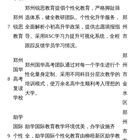
郑州锐思教育提倡个性化教育，严格脚趾筛
郑州
选体系，健全教研团队。个性化升学服务，
郑
7
锐思
全面解析小初高升学政策，提供志愿填报指
州
教育
导。采用RSC学习力提升可视化系统，全程
市
跟踪反馈学员学习情况。
郑
郑州
郑州国华高考团队通过对每一个学生进行个
州
国华
性化量身定制、采用不同科目分层次教学的
市
8
高考
培训模式，使万余名高中生顺利考入理想的
金
复读
大学。
水
学校
区
郑
励学
州
国际
励学国际教育教学环境优美，办学设施齐
市
9
个性
全，励学国际个性化教育由柳梧新区励学教