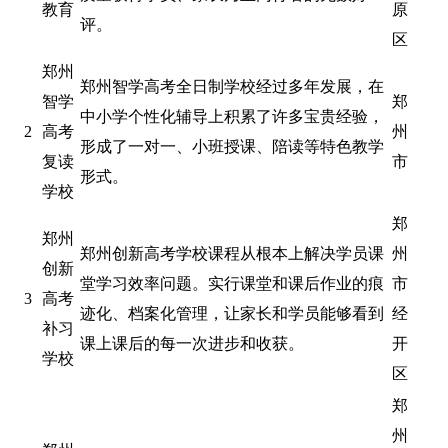
教育
原
评。
区
郑州
郑州智学高考全日制学校经过多年发展，在
智学
郑
中小学个性化辅导上积累了许多宝贵经验，
2
高考
州
形成了一对一、小班授课、陪读等特色教学
复读
市
形式。
学校
郑
郑州
郑州创新高考学校课程从根本上解决学员课
州
创新
堂学习效率问题。实行课堂和课后作业的痕
市
3
高考
迹化、档案化管理，让家长和学员能够看到
经
补习
课上课后的每一次进步和收获。
开
学校
区
郑
州