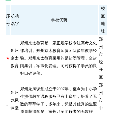
校
序
机构
区
学校优势
号
名字
地
址
郑
郑州京太教育是一家正规学校专注高考文化
州
郑州
课培训。郑州京太教育师资团队多年教学经
市
★
京太
验。郑州京太教育采用的是封闭管理，全封
经
教育
闭集训，军事化管理。同时获得了学员的良
开
好口碑评价。
区
郑
郑州龙凤课堂成立于2007年，至今为中小学
郑州
州
生提供教学课程服务已有十多年，培养了无
龙凤
市
1
数的莘莘学子，多年来，凭借其优秀的生源
课堂
中
质量获得学员、家长乃至同行者的无数好