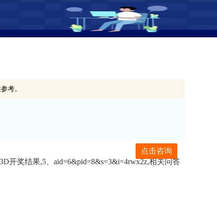
供参考。
点击咨询
结果,5、aid=6&pid=8&s=3&i=4rwx2z,相关问答