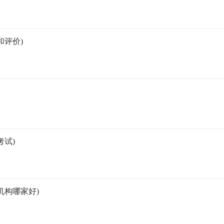
和评价)
试)
机构哪家好)