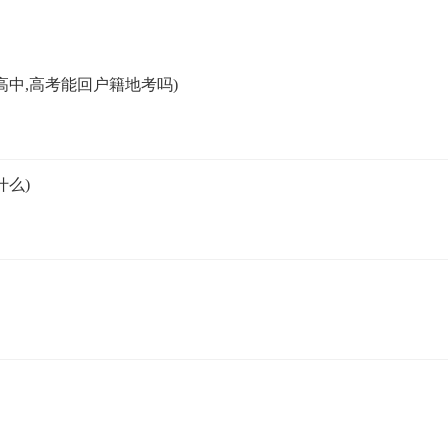
中,高考能回户籍地考吗)
么)